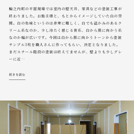
輪之内町の平屋現場では室内の壁天井、家具などの塗装工事が
終わりました。お施主様と、もとからイメージしていた白の空
間。白の色味というのは非常に難しく、白でも温かみのあるク
リーム系なのか、少し冷たく感じる青系、白から黒に向かう系
なのか幅が広いです。今回は白から黒に向かうトーンから塗装
サンプル3枚を職人さんに作ってもらい、決定となりました。
まだスチール階段の塗装は終えてませんが、壁よりも少しグレ
ーに近
…
続きを読む