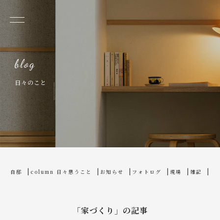
日々のこと
home
blog
自邸
column 日々思うこと
お知らせ
フォトログ
現場
雑記
「家づくり」の記事