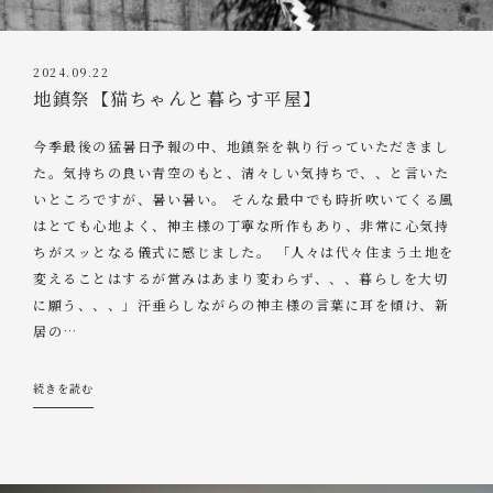
2024.09.22
地鎮祭【猫ちゃんと暮らす平屋】
今季最後の猛暑日予報の中、地鎮祭を執り行っていただきまし
た。気持ちの良い青空のもと、清々しい気持ちで、、と言いた
いところですが、暑い暑い。 そんな最中でも時折吹いてくる風
はとても心地よく、神主様の丁寧な所作もあり、非常に心気持
ちがスッとなる儀式に感じました。 「人々は代々住まう土地を
変えることはするが営みはあまり変わらず、、、暮らしを大切
に願う、、、」汗垂らしながらの神主様の言葉に耳を傾け、新
居の
…
続きを読む