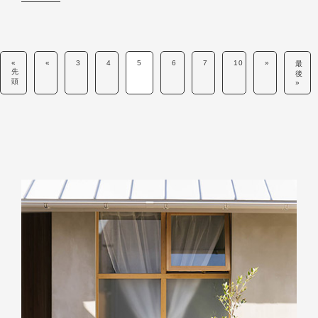
«
«
3
4
5
6
7
10
»
最
先
後
頭
»