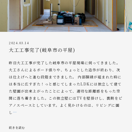
2024.03.14
大工工事完了(岐阜市の平屋)
昨日大工工事が完了した岐阜市の平屋現場に伺ってきました。
大工さんによるボード張りや、ちょっとした造作が終わり、次
は仕上げへと進む段階まできました。 内部胴縁が組まれた時に
は本当に広すぎた！っと感じてしまったLDKには独立して建て
た壁面が出来上がったことによって、適切な距離感をもった空
間に落ち着きました。この独立壁にはTVを壁掛けし、裏側をピ
アノスペースとしています。よく見かけるのは、リビングに面
し
…
続きを読む