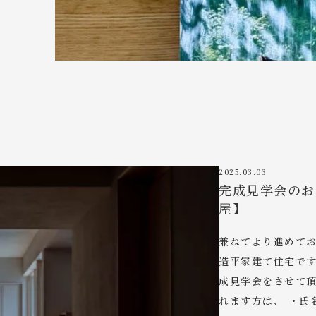
2025.03.03
完成見学会のお
屋】
兼ねてより進めて
造平家建て住宅です
成見学会をさせて頂
れます方は、 ・氏