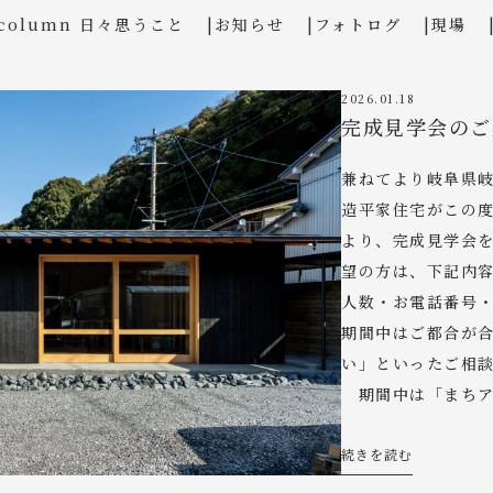
column 日々思うこと
お知らせ
フォトログ
現場
2026.01.18
完成見学会のご案
兼ねてより岐阜県
造平家住宅がこの
より、完成見学会を
望の方は、下記内
人数・お電話番号・
期間中はご都合が
い」といったご相
期間中は「まちア
続きを読む