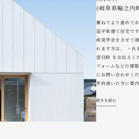
(岐阜県輪之内
兼ねてより進めて
造平家建て住宅です
成見学会をさせて頂
れます方は、 ・氏
望日時 をお伝えく
フォームなどの建
にお問い合わせくだ
予約頂いた方に案
続きを読む