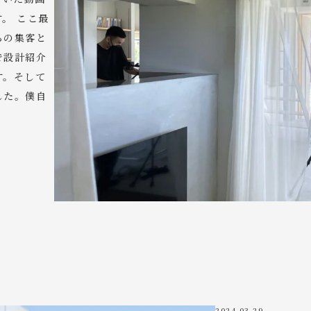
。 ここ最
らの集客と
で設計紹介
す。そして
した。僕自
2024.03.29