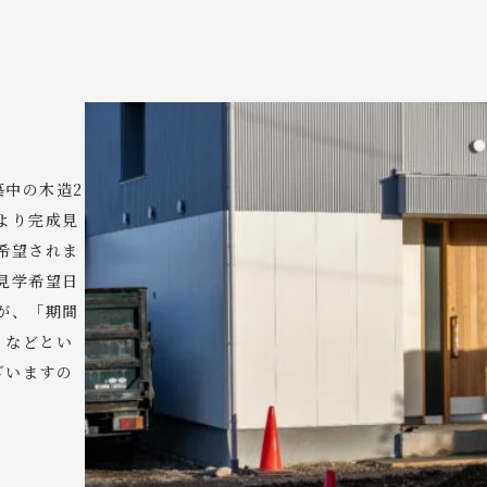
築中の木造2
より完成見
希望されま
見学希望日
が、「期間
」などとい
ざいますの