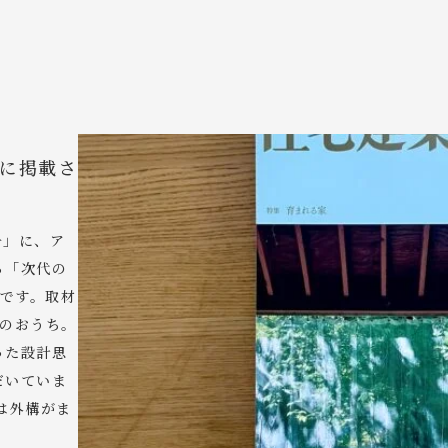
」に掲載さ
号」に、ア
る「次代の
載です。取材
市のおうち。
った設計思
だいていま
は外構がま