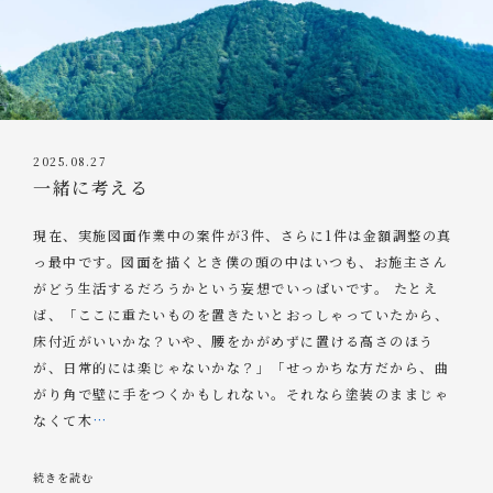
2025.08.27
一緒に考える
現在、実施図面作業中の案件が3件、さらに1件は金額調整の真
っ最中です。図面を描くとき僕の頭の中はいつも、お施主さん
がどう生活するだろうかという妄想でいっぱいです。 たとえ
ば、「ここに重たいものを置きたいとおっしゃっていたから、
床付近がいいかな？いや、腰をかがめずに置ける高さのほう
が、日常的には楽じゃないかな？」「せっかちな方だから、曲
がり角で壁に手をつくかもしれない。それなら塗装のままじゃ
なくて木
…
続きを読む