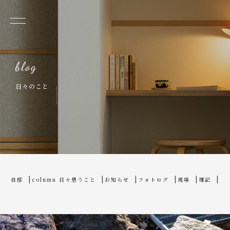
日々のこと
home
blog
column 日々思うこと
自邸
column 日々思うこと
お知らせ
フォトログ
現場
雑記