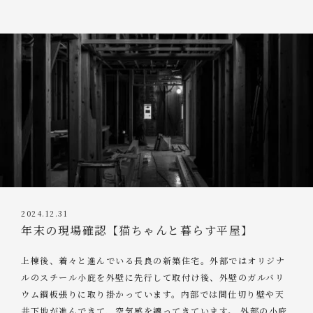
2024.12.31
年末の現場確認【猫ちゃんと暮らす平屋】
上棟後、着々と進んでいる長良の新築住宅。外部ではオリジナ
ルのスチール小庇を外壁に先行して取付け後、外壁のガルバリ
ウム鋼板張りに取り掛かっています。内部では間仕切り壁や天
井下地が進んできて、空気感を纏ってきています。 外部の小庇