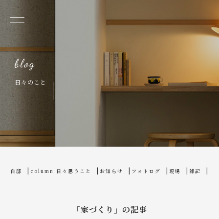
日々のこと
home
blog
自邸
column 日々思うこと
お知らせ
フォトログ
現場
雑記
「家づくり」の記事