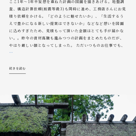
ここ1年～1年半妄想を重ねた計画の図面を描きあげる。地盤調
査、構造計算依頼(耐震等級3)も同時に進め、工務店さんにお見
積り依頼をかける。「どのように魅せたいか」、「生活するう
えで豊かになる新しい提案はできないか」などなど想いを図面
に込めすぎたため、見積もって頂いた金額はとても手が届かな
い。。昨今の資材高騰も鑑みつつの計画をまとめたものだが、
やはり厳しい額となってしまった。 ただいつものお仕事でも、
…
続きを読む