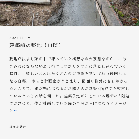
2024.11.09
建築前の整地【自邸】
敷地が決まり頭の中で練っていた構想なのか妄想なのか、、欲
まみれにならないよう整理しながらプランに落とし込んでいく
毎日。 嬉しいことにたくさんのご依頼を頂いており後回しに
なる自邸。 やっと計画案がまとまり、図面も終盤にさしかかっ
たところで、まだ先にはなるがお隣さんが新築2階建てを検討し
ているというお話を伺った。建築予定だとしている場所に2階建
てが建つと、僕が計画していた庭の半分が日陰になりイメージ
と
…
続きを読む