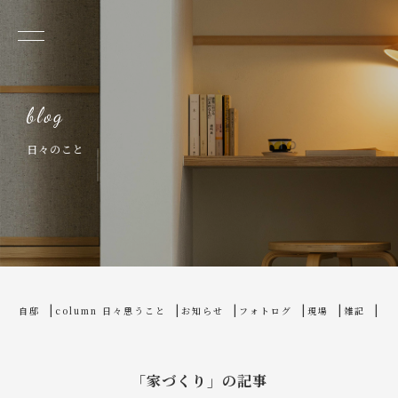
日々のこと
home
blog
自邸
column 日々思うこと
お知らせ
フォトログ
現場
雑記
「家づくり」の記事