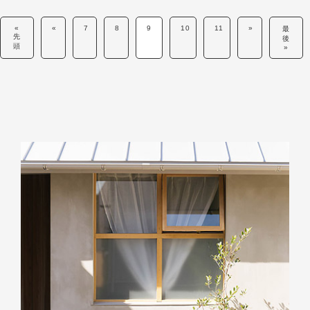
«
«
7
8
9
10
11
»
最
先
後
頭
»