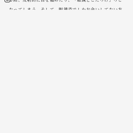
なってしまう。そして、眼鏡姿でしかお会いしてない方
からだと、この眼鏡なしの顔というのは少し怖い印象を
与えないか？とも思うので(中学・高校時に友達の顔で
感じた、、)、当面の間は度無しの眼鏡をかけようと思
う。回復した視力を守るためにも現場で木の粉が舞って
いたり、花粉・UV対策なども兼ねて、眼鏡頻度は多そ
うです。
4歳になった息子は、大きくなったとはいえまだまだ純
真無垢で、毎日その言動や行動に心を洗ってもらってい
る。幼稚園ではませた女の子集団に世話をしてもらい、
遊ぶ時間はほぼ砂場の王。
楽しいことばかりでなく、何度言ってもポッケには砂や
葉っぱや枝、木の実を宝物として持ち帰ってくる。気を
抜いてそのまま洗濯機に入れてしまった日には自分にげ