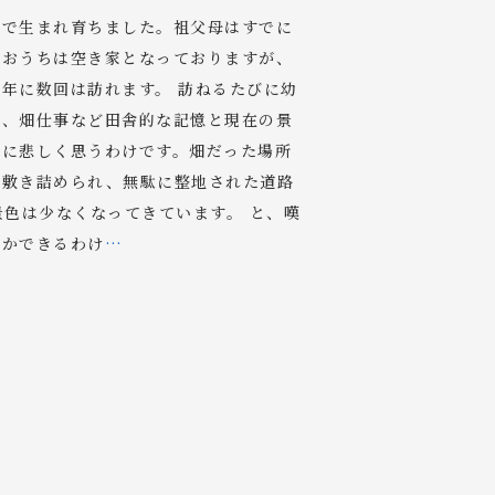
奥で生まれ育ちました。祖父母はすでに
たおうちは空き家となっておりますが、
年に数回は訪れます。 訪ねるたびに幼
道、畑仕事など田舎的な記憶と現在の景
差に悲しく思うわけです。畑だった場所
が敷き詰められ、無駄に整地された道路
景色は少なくなってきています。 と、嘆
何かできるわけ
…