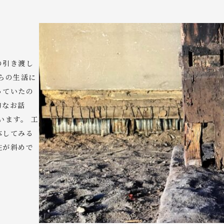
の引き渡し
らの生活に
っていたの
的なお話
います。 工
体してみる
柱が斜めで