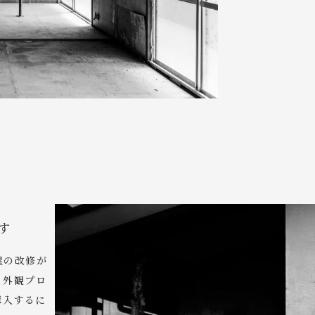
す
屋の改修が
と外観プロ
購入するに