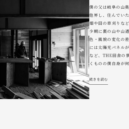
僕の父は岐阜の山
他界し、住んでい
畑や田の草刈りなど
少期に裏の山や山
色・風貌の変化の
には太陽光パネル
など、THE田舎の
くものの僕自身が
続きを読む