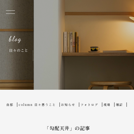
日々のこと
home
blog
自邸
column 日々思うこと
お知らせ
フォトログ
現場
雑記
「勾配天井」の記事