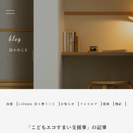
日々のこと
home
blog
自邸
column 日々思うこと
お知らせ
フォトログ
現場
雑記
「こどもエコすまい支援事」の記事