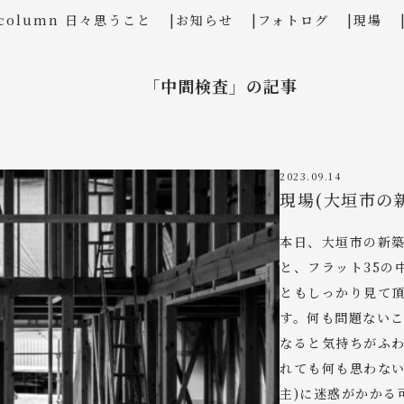
column 日々思うこと
お知らせ
フォトログ
現場
「中間検査」の記事
2023.09.14
現場(大垣市の
本日、大垣市の新
と、フラット35の
ともしっかり見て
す。何も問題ない
なると気持ちがふ
れても何も思わない
主)に迷惑がかかる