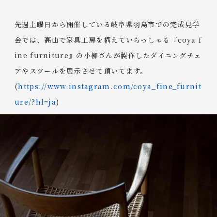
先週土曜日から開催している岐阜県羽島市での完成見学
会では、高山で家具工房を構えていらっしゃる『coya f
ine furniture』の小柳さんが製作したダイニングチェ
アやスツールを展示させて頂いてます。
(
https://www.instagram.com/coya_fine_furnit
ure/?hl=ja
)