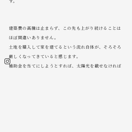
す。
建築費の高騰は止まらず、この先も上がり続けることは
ほぼ間違いありません。
土地を購入して家を建てるという流れ自体が、そろそろ
厳しくなってきていると感じます。
補助金を当てにしようとすれば、太陽光を載せなければ
ならない、
性能を取らなければならない。
それ自体は構いませんが、施主の想いとは少し違う方向
へ進まざるを得ない場面も増えました。
性能を確保するための仕様自体は、何も問題なく選択す
ることも可能です。
断熱も省エネも大切なことだというのは、十分に理解し