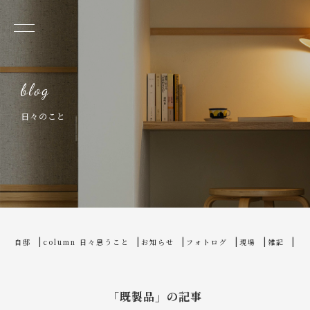
日々のこと
home
blog
自邸
column 日々思うこと
お知らせ
フォトログ
現場
雑記
「既製品」の記事